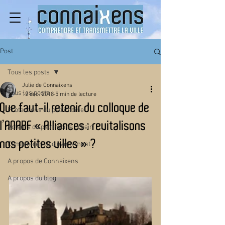
Post
Tous les posts
Julie de Connaixens
Tous les posts
12 déc. 2018
5 min de lecture
Que faut-il retenir du colloque de
Protections du patrimoine
l’ANABF « Alliances : revitalisons
Acteurs du patrimoine urbain
nos petites villes » ?
Compte-rendu d'événement
A propos de Connaixens
A propos du blog