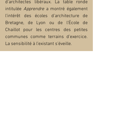
d’architectes libéraux. La table ronde 
intitulée 
Apprendre
 a montré également 
l’intérêt des écoles d’architecture de 
Bretagne, de Lyon ou de l’École de 
Chaillot pour les centres des petites 
communes comme terrains d’exercice. 
La sensibilité à l’existant s’éveille.
D’autres compétences et soutiens, pour 
finir, ont été mis en exergue : les 
urbanistes et les sociologues d’une part, 
les investisseurs privés et publics 
d’autre part, composent les équipes qui 
viennent en soutien des services des 
petites collectivités. Les enjeux d’avenir 
mobilisent, les collectivités doivent savoir 
s’entourer d’interlocuteurs pertinents.
Synthétisant ces trois axes à chaud, si 